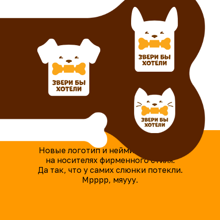
Новые логотип и нейминг показали
на носителях фирменного стиля.
Да так, что у самих слюнки потекли.
Мрррр, мяууу.